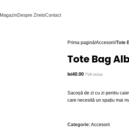
Magazin
Despre Zireto
Contact
Prima pagină
Accesorii
Tote 
Tote Bag Al
lei
40.00
TVA inclus
Sacoșă de zi cu zi pentru caiet
care necesită un spațiu mai ma
Categorie:
Accesorii