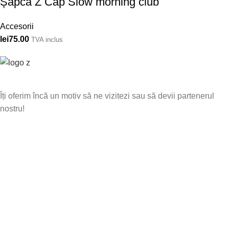
Șapcă Z Cap Slow morning club
Accesorii
lei
75.00
TVA inclus
Îți oferim încă un motiv să ne vizitezi sau să devii partenerul
nostru!