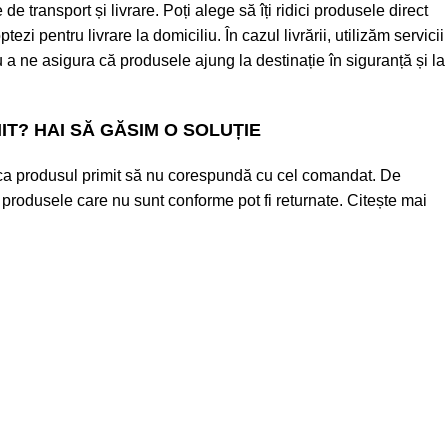
de transport și livrare. Poți alege să îți ridici produsele direct
tezi pentru livrare la domiciliu. În cazul livrării, utilizăm servicii
 a ne asigura că produsele ajung la destinație în siguranță și la
MIT? HAI SĂ GĂSIM O SOLUȚIE
ca produsul primit să nu corespundă cu cel comandat. De
rodusele care nu sunt conforme pot fi returnate. Citește mai