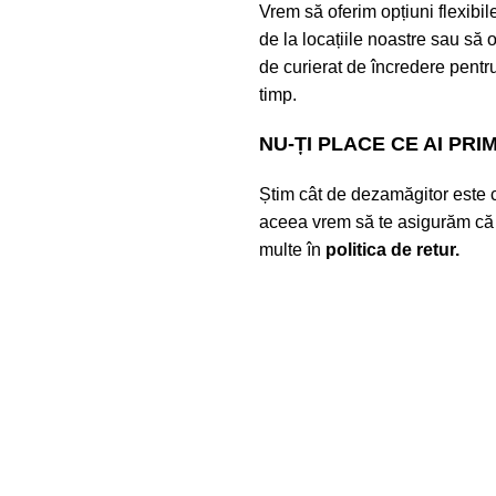
Vrem să oferim opțiuni flexibile 
de la locațiile noastre sau să op
de curierat de încredere pentru
timp.
NU-ȚI PLACE CE AI PRI
Știm cât de dezamăgitor este 
aceea vrem să te asigurăm că p
multe în
politica de retur
.