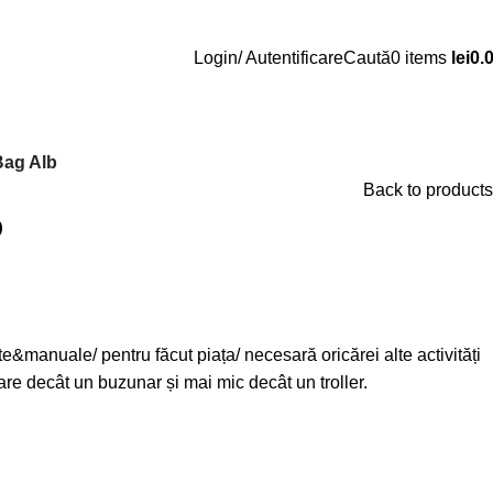
Login/ Autentificare
Caută
0
items
lei
0.
Bag Alb
Back to products
b
e&manuale/ pentru făcut piața/ necesară oricărei alte activități
re decât un buzunar și mai mic decât un troller.