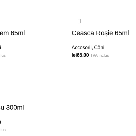
rem 65ml
Ceasca Roșie 65ml
i
Accesorii
,
Căni
lei
65.00
lus
TVA inclus
c
u 300ml
i
lus