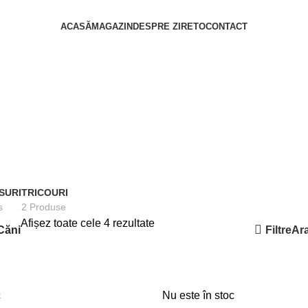
ACASĂ
MAGAZIN
DESPRE ZIRETO
CONTACT
SURI
TRICOURI
s
2 Produse
Afișez toate cele 4 rezultate
Filtre
Căni
Ar
c
Nu este în stoc