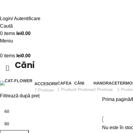
Login/ Autentificare
Caută
0
items
lei
0.00
Meniu
0
items
lei
0.00
Căni
CAFEA
CĂNI
HANORACE
TERMO
ACCESORII
1 Produs
4 Produse
2 Produse
1 Produ
7 Produse
Filtrează după preț
Prima pagină
Nu este în sto