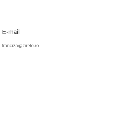
E-mail
franciza@zireto.ro