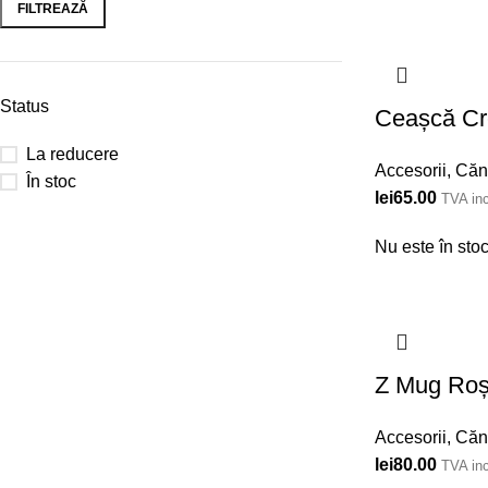
FILTREAZĂ
Status
Ceașcă C
La reducere
Accesorii
,
Căn
În stoc
lei
65.00
TVA inc
Nu este în sto
Z Mug Roș
Accesorii
,
Căn
lei
80.00
TVA inc