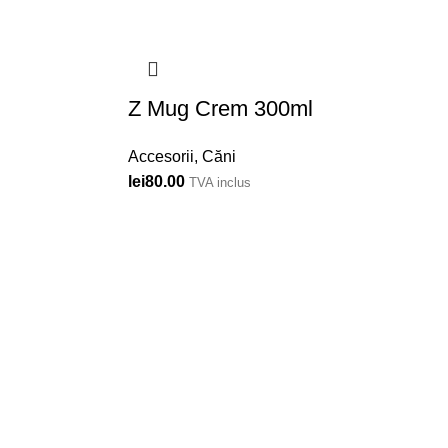
Z Mug Crem 300ml
Accesorii
,
Căni
lei
80.00
TVA inclus